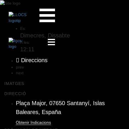
Mercat de Santanyí
Es:
Dimecres, Dissabte
A les:
12:11
Direccions
prev
next
IMATGES
DIRECCIÓ
Plaça Major, 07650 Santanyí, Islas
Baleares, España
Obtenir Indicacions