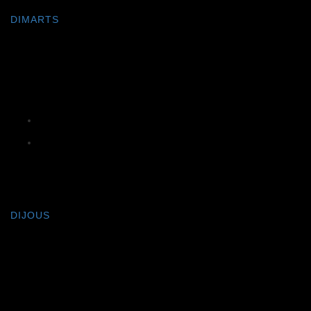
DIMARTS
S'ALQUERIA BLANCA
Mercat d'es Llombards
Llombards
DIJOUS