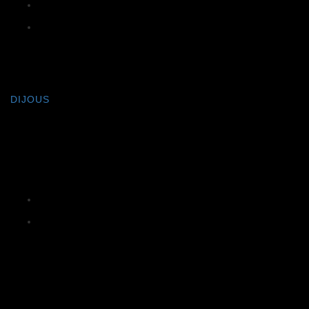
ES LLOMBARDS
Mercat de Calonge
Calonge
DIJOUS
CALONGE