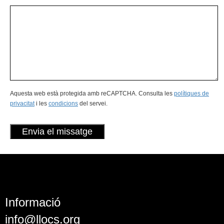
Aquesta web està protegida amb reCAPTCHA. Consulta les
polítiques de
privacitat
i les
condicions
del servei.
Informació
info@llocs.org