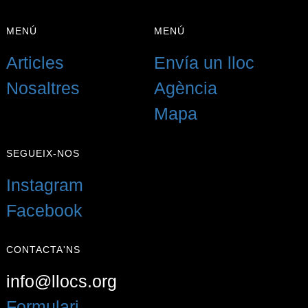
{{LABEL}}
{{locationDetails}}
MENÚ
MENÚ
De tornada a filtres
Articles
Envía un lloc
Navegar sub-categories
Nosaltres
Agència
{{ term.name }}
Mapa
Carrega Més
SEGUEIX-NOS
Instagram
Facebook
CONTACTA'NS
info@llocs.org
Formulari