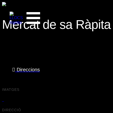
Mercat de sa Ràpita
Es:
Dissabte
A les:
13:30
Direccions
prev
next
IMATGES
DIRECCIÓ