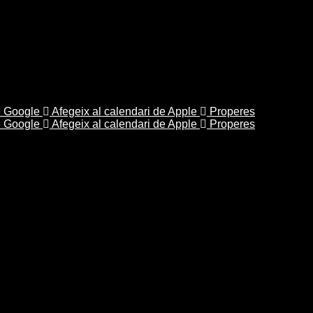
e Google
Afegeix al calendari de Apple
Properes
e Google
Afegeix al calendari de Apple
Properes