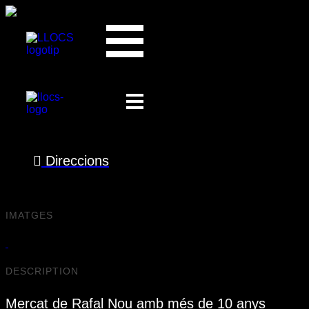
Mercat del Rafal Nou
Es:
Divendres
A les:
10:46
Direccions
prev
next
IMATGES
DESCRIPTION
Mercat de Rafal Nou amb més de 10 anys