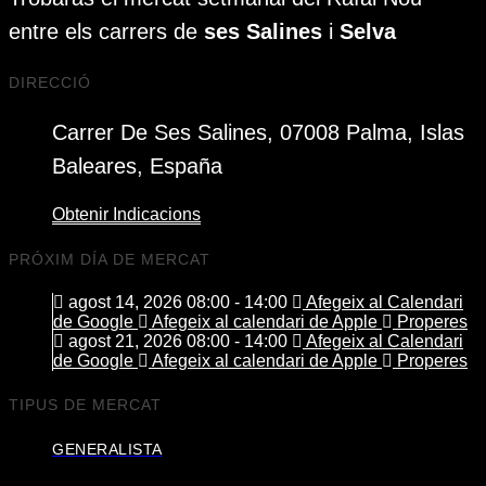
entre els carrers de
ses Salines
i
Selva
DIRECCIÓ
Carrer De Ses Salines, 07008 Palma, Islas
Baleares, España
Obtenir Indicacions
PRÓXIM DÍA DE MERCAT
agost 14, 2026 08:00 - 14:00
Afegeix al Calendari
de Google
Afegeix al calendari de Apple
Properes
agost 21, 2026 08:00 - 14:00
Afegeix al Calendari
de Google
Afegeix al calendari de Apple
Properes
TIPUS DE MERCAT
GENERALISTA