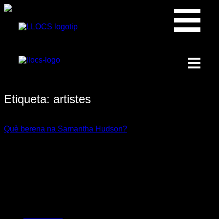
Etiqueta:
artistes
des.
12
Què berena na Samantha Hudson?
Parlem amb @badbixsamantha sobre el vegetarianisme, els
problemes intestinals i el seu amor pels raviolis d’espinacs.
Iván, mes conegut com Samantha Hudson és una diva del
#electrodisgusting espanyol que després del seu vídeo viral
«Soy Maricon«, ha continuat creant hits com el seu single
«Burgesa Arruïnada» y «Por España«. A més és coneguda
també per les […]
PERSONES