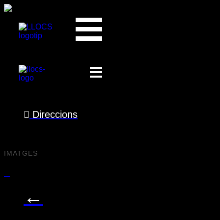
Mercat d'Andratx
Es:
Dimecres
A les:
00:48
Direccions
prev
next
IMATGES