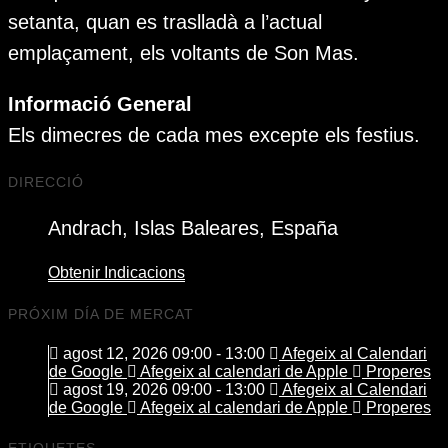
setanta, quan es traslladà a l’actual
emplaçament, els voltants de Son Mas.
Informació General
Els dimecres de cada mes excepte els festius.
DIRECCIÓ
Andrach, Islas Baleares, España
Obtenir Indicacions
PRÓXIM DÍA DE MERCAT
agost 12, 2026 09:00 - 13:00
Afegeix al Calendari
de Google
Afegeix al calendari de Apple
Properes
agost 19, 2026 09:00 - 13:00
Afegeix al Calendari
de Google
Afegeix al calendari de Apple
Properes