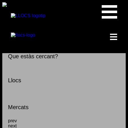
Que estàs cercant?
Llocs
Mercats
prev
next