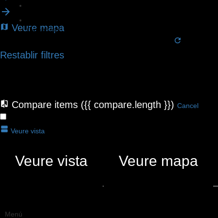
Categories
Filtres
Veure mapa
Categories
No hi ha fitxes que coincideixen amb la vostra cerca.
CERCA
Tornar
Restablir filtres
Compare items
({{ compare.length }})
Cancel
CERCAR MENTRE MOC EL MAPA
Veure vista
Veure vista
Veure mapa
{{LABEL}}
{{locationDetails}}
Menú