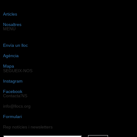
{{LABEL}}
{{locationDetails}}
Articles
De tornada a filtres
Nosaltres
MENÚ
Navegar sub-categories
{{ term.name }}
Envía un lloc
Carrega Més
Agència
Mapa
SEGUEIX-NOS
Instagram
Facebook
Contacta'NS
info@llocs.org
Formulari
Rep notícies i newsletters