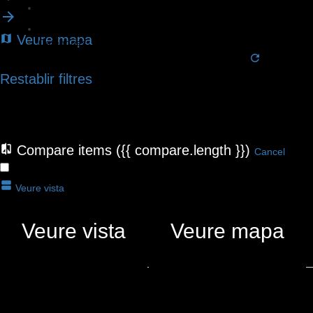
Categories
Filtres
Veure mapa
Categories
No hi ha fitxes que coincideixen amb la vostra cerca.
CERCA
Tornar
Restablir filtres
Compare items
({{ compare.length }})
Cancel
CERCAR MENTRE MOC EL MAPA
Veure vista
Veure vista
Veure mapa
{{LABEL}}
{{locationDetails}}