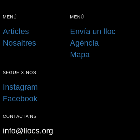
{{LABEL}}
{{locationDetails}}
MENÚ
MENÚ
De tornada a filtres
Articles
Envía un lloc
Navegar sub-categories
Nosaltres
Agència
{{ term.name }}
Mapa
Carrega Més
SEGUEIX-NOS
Instagram
Facebook
CONTACTA'NS
info@llocs.org