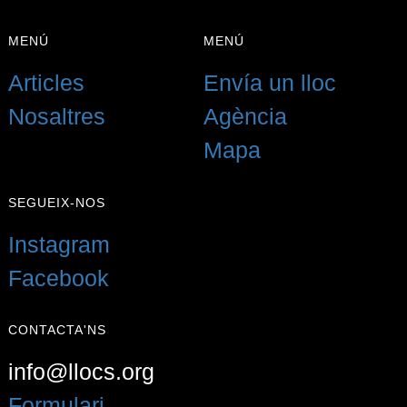
{{LABEL}}
{{locationDetails}}
MENÚ
MENÚ
De tornada a filtres
Articles
Envía un lloc
Navegar sub-categories
Nosaltres
Agència
{{ term.name }}
Mapa
Carrega Més
SEGUEIX-NOS
Instagram
Facebook
CONTACTA'NS
info@llocs.org
Formulari