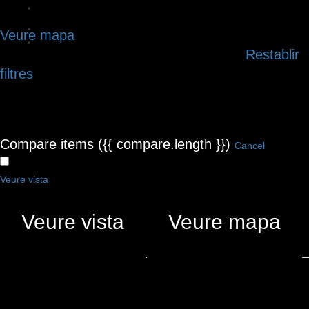
Categories
Filtres
Veure mapa
Categories
Restablir
No hi ha fitxes que coincideixen amb la vostra cerca.
CERCA
Tornar
filtres
Compare items
({{ compare.length }})
Cancel
CERCAR MENTRE MOC EL MAPA
Veure vista
Veure vista
Veure mapa
{{LABEL}}
{{locationDetails}}