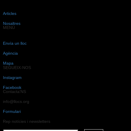
{{LABEL}}
{{locationDetails}}
Articles
De tornada a filtres
Nosaltres
MENÚ
Navegar sub-categories
{{ term.name }}
Envía un lloc
Carrega Més
Agència
Mapa
SEGUEIX-NOS
Instagram
Facebook
Contacta'NS
info@llocs.org
Formulari
Rep notícies i newsletters