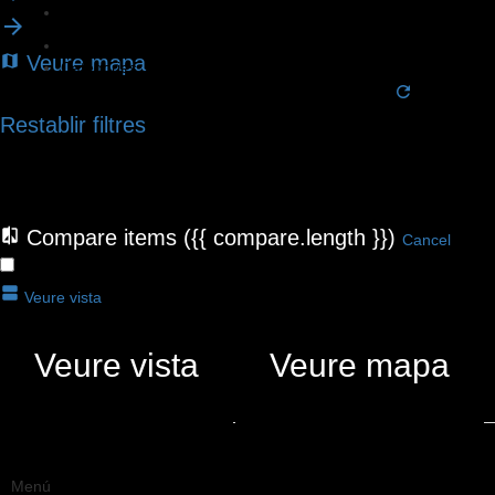
Categories
Filtres
Veure mapa
Categories
No hi ha fitxes que coincideixen amb la vostra cerca.
CERCA
Tornar
Restablir filtres
Compare items
({{ compare.length }})
Cancel
CERCAR MENTRE MOC EL MAPA
Veure vista
Veure vista
Veure mapa
{{LABEL}}
{{locationDetails}}
Menú