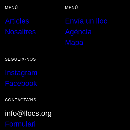
MENÚ
MENÚ
{{LABEL}}
Articles
Envía un lloc
{{displayValue}}
{{LABEL}}
Nosaltres
Agència
{{ range.label }}
{{l10n.pick}}
Mapa
{{LABEL}}
{{LABEL}}
SEGUEIX-NOS
Instagram
Facebook
{{LABEL}}
{{locationDetails}}
CONTACTA'NS
CERCA
Restablir filtres
CERCA
Tornar
info@llocs.org
Formulari