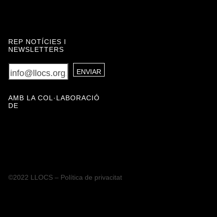
REP NOTÍCIES I
NEWSLETTERS
{{LABEL}}
AMB LA COL·LABORACIÓ
DE
{{locationDetails}}
{{LABEL}}
{{locationDetails}}
De tornada a filtres
©2022 LLOCS –
Política de privacitat
Navegar sub-categories