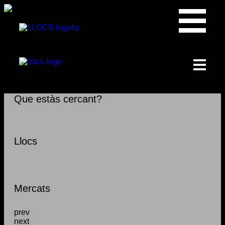
Que estàs cercant?
Llocs
Mercats
prev
next