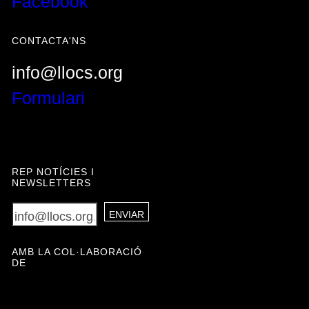
Facebook
{{LABEL}}
{{locationDetails}}
CONTACTA'NS
CERCA
Restablir filtres
CERCA
Tornar
info@llocs.org
Formulari
REP NOTÍCIES I
NEWSLETTERS
{{LABEL}}
AMB LA COL·LABORACIÓ
DE
{{locationDetails}}