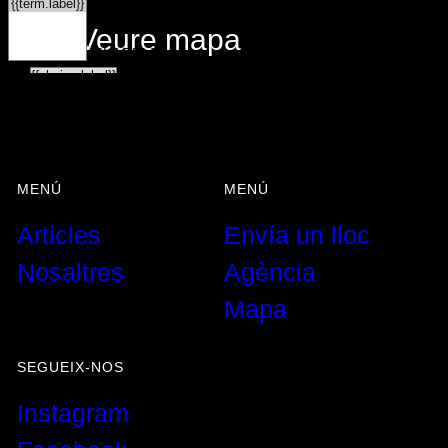
Veure vista
Veure mapa
{{LABEL}}
{{LABEL}}
{{locationDetails}}
CERCA
Restablir filtres
MENÚ
MENÚ
{{LABEL}}
Articles
Envía un lloc
{{displayValue}}
{{LABEL}}
Nosaltres
Agència
{{ range.label }}
{{l10n.pick}}
Mapa
{{LABEL}}
{{LABEL}}
SEGUEIX-NOS
Instagram