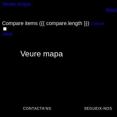
Veure mapa
Resta
No hi ha fitxes que coincideixen amb la vostra cerca.
Compare items
({{ compare.length }})
Cancel
CERCAR MENTRE MOC EL MAPA
Veure vista
Veure vista
Veure mapa
CONTACTA'NS
SEGUEIX-NOS