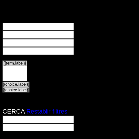
Filtres
Categories
{{LABEL}}
{{LABEL}}
{{displayValue}}
{{LABEL}}
{{LABEL}}
{{locationDetails}}
CERCA
Restablir filtres
{{LABEL}}
{{displayValue}}