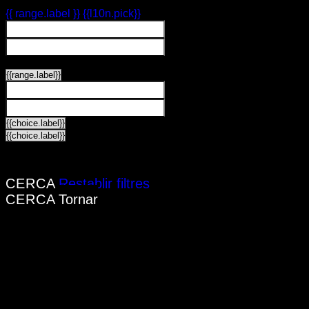
{{LABEL}}
{{ range.label }}
{{l10n.pick}}
{{LABEL}}
{{LABEL}}
{{LABEL}}
{{locationDetails}}
CERCA
Restablir filtres
CERCA
Tornar