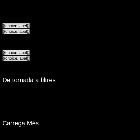
{{LABEL}}
{{locationDetails}}
{{LABEL}}
{{locationDetails}}
De tornada a filtres
Navegar sub-categories
{{ term.name }}
Carrega Més